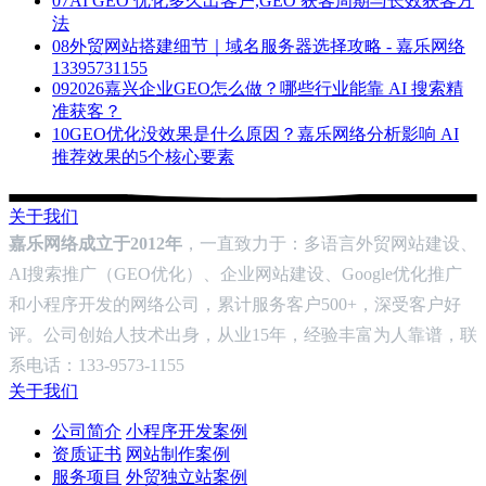
07
AI GEO 优化多久出客户,GEO 获客周期与长效获客方
法
08
外贸网站搭建细节｜域名服务器选择攻略 - 嘉乐网络
13395731155
09
2026嘉兴企业GEO怎么做？哪些行业能靠 AI 搜索精
准获客？
10
GEO优化没效果是什么原因？嘉乐网络分析影响 AI
推荐效果的5个核心要素
关于我们
嘉乐网络成立于2012年
，一直致力于：多语言外贸网站建设、
AI搜索推广（GEO优化）、企业网站建设、Google优化推广
和小程序开发的网络公司，累计服务客户500+，深受客户好
评。公司创始人技术出身，从业15年，经验丰富为人靠谱，联
系电话：133-9573-1155
关于我们
公司简介
小程序开发案例
资质证书
网站制作案例
服务项目
外贸独立站案例