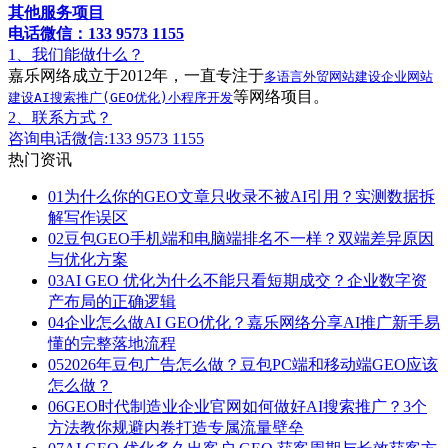
其他服务项目
电话微信：133 9573 1155
1、我们能做什么？
嘉乐网络成立于2012年，一直专注于
多语言外贸网站建设
企业网站
等网络项目。
建设
AI搜索推广(GEO优化)
小程序开发
2、联系方式？
咨询电话微信:133 9573 1155
热门资讯
01
为什么你的GEO文章只收录不被AI引用？实测数据拆
解写作误区
02
豆包GEO手机端和电脑端排名不一样？双端差异原因
与优化方案
03
AI GEO 优化为什么不能只看短期成交？企业数字资
产布局的正确逻辑
04
企业怎么做AI GEO优化？嘉乐网络分享AI推广新手易
懂的完整落地流程
05
2026年豆包广告怎么做？豆包PC端和移动端GEO应该
怎么做？
06
GEO时代制造业企业官网如何做好AI搜索推广？3个
方法教你规避内卷打造专属流量壁垒